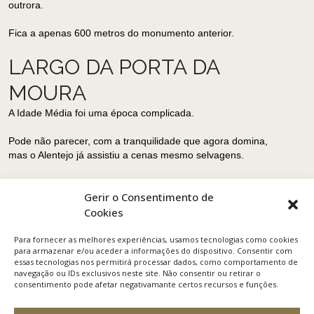
outrora.
Fica a apenas 600 metros do monumento anterior.
LARGO DA PORTA DA
MOURA
A Idade Média foi uma época complicada.
Pode não parecer, com a tranquilidade que agora domina,
mas o Alentejo já assistiu a cenas mesmo selvagens.
Havia romanos, muçulmanos, visigodos e cristãos a lutar
Gerir o Consentimento de
uns com os outros. Havia reis cristãos a lutar entre si.
Havia conquistas e reconquistas, zangas, alianças e
Cookies
guerrilhas. Havia figuras históricas – primos, cunhados,
pais e mães, filhos e irmãos – bem versadas na arte da
Para fornecer as melhores experiências, usamos tecnologias como cookies
para armazenar e/ou aceder a informações do dispositivo. Consentir com
guerra, que tudo fizeram para usar uma coroa e dominar o
essas tecnologias nos permitirá processar dados, como comportamento de
território.
navegação ou IDs exclusivos neste site. Não consentir ou retirar o
consentimento pode afetar negativamante certos recursos e funções.
A Porta da Moura é um dos locais que melhor definiu o
crescimento urbano.