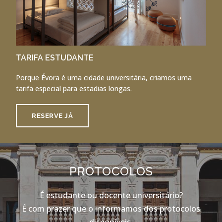
TARIFA ESTUDANTE
Porque Évora é uma cidade universitária, criamos uma
tarifa especial para estadias longas.
RESERVE JÁ
PROTOCOLOS
É estudante ou docente universitário?
É com prazer que o informamos dos protocolos
disponíveis.